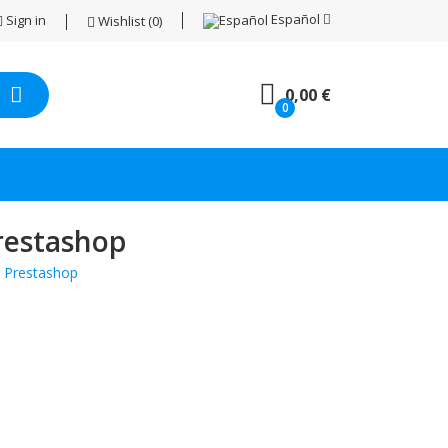
Español
Sign in
Wishlist
0
0,00 €
0
restashop
a Prestashop