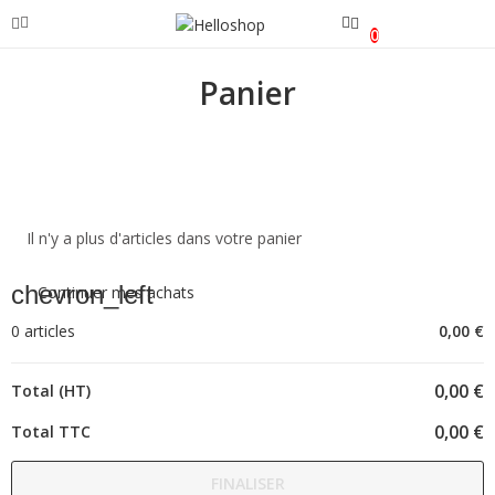
0
Panier
Il n'y a plus d'articles dans votre panier
chevron_left
Continuer mes achats
0 articles
0,00 €
0,00 €
Total (HT)
0,00 €
Total TTC
FINALISER