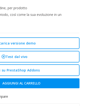
dine, per prodotto
eriodo, così come la sua evoluzione in un
carica versione demo
Test dal vivo
i su PrestaShop Addons
AGGIUNGI AL CARRELLO
mpare