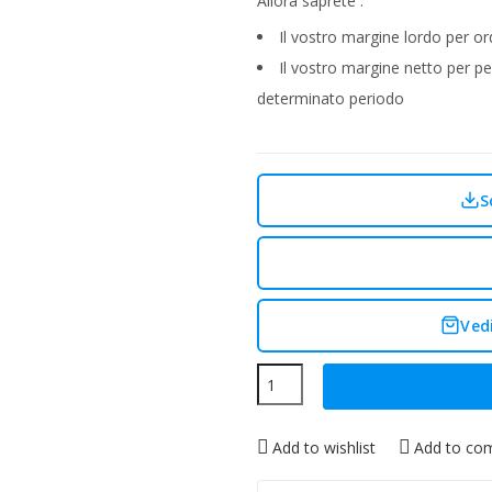
Allora saprete :
Il vostro margine lordo per or
Il vostro margine netto per p
determinato periodo
S
Ved
Add to wishlist
Add to co