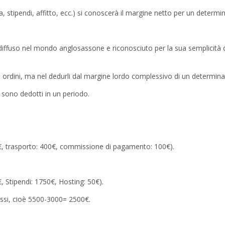
za, stipendi, affitto, ecc.) si conoscerà il margine netto per un determi
e diffuso nel mondo anglosassone e riconosciuto per la sua semplicità
li ordini, ma nel dedurli dal margine lordo complessivo di un determin
ssi sono dedotti in un periodo.
0€, trasporto: 400€, commissione di pagamento: 100€).
 Stipendi: 1750€, Hosting: 50€).
fissi, cioè 5500-3000= 2500€.