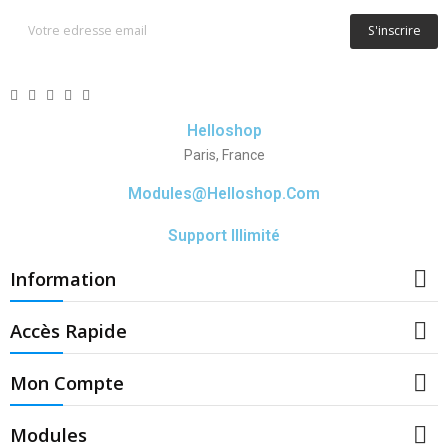
S'inscrire
Helloshop
Paris, France
Modules@helloshop.com
Support Illimité

Information

Accès Rapide

Mon Compte

Modules